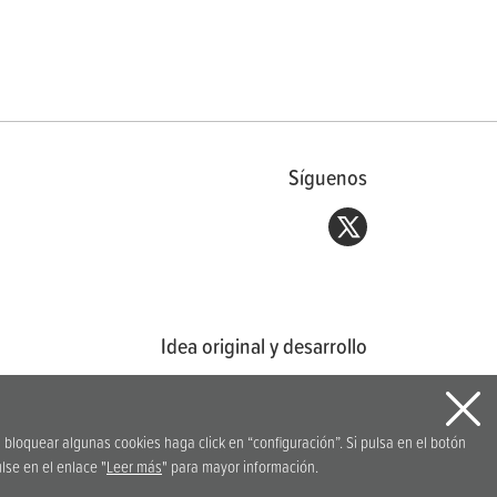
Síguenos
Idea original y desarrollo
a bloquear algunas cookies haga click en “configuración”. Si pulsa en el botón
lse en el enlace "
Leer más
" para mayor información.