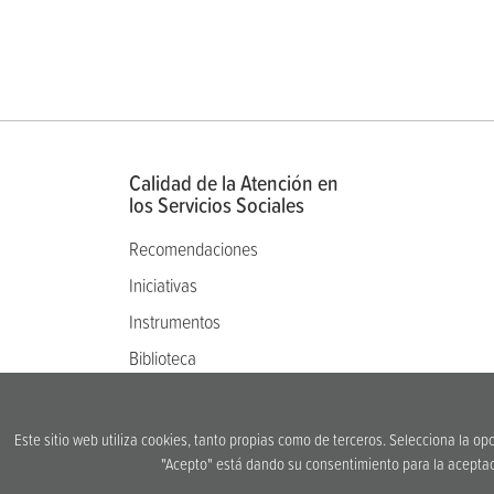
Calidad de la Atención en
los Servicios Sociales
Recomendaciones
Iniciativas
Instrumentos
Biblioteca
Comité de ética
Qué es
Este sitio web utiliza cookies, tanto propias como de terceros. Selecciona la op
"Acepto" está dando su consentimiento para la aceptaci