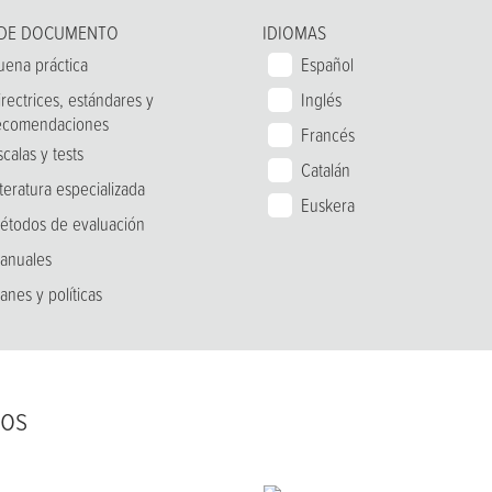
 DE DOCUMENTO
IDIOMAS
uena práctica
Español
irectrices, estándares y
Inglés
ecomendaciones
Francés
scalas y tests
Catalán
iteratura especializada
Euskera
étodos de evaluación
anuales
lanes y políticas
dos