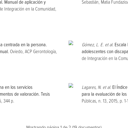
al. Manual de aplicación y
Sebastián, Matia Fundazio
 de Integración en la Comunidad,
a centrada en la persona.
Gómez, L. E. et al.
Escala 
anual.
Oviedo, ACP Gerontología,
adolescentes con discapac
de Integración en la Comu
a en los servicios
Lagares, N. et al.
El Índic
umentos de valoración. Tesis
para la evaluación de los 
, 344 p.
Públicas, n. 13, 2015, p. 1-
Mostrando página 1 de 2 (19 documentos)