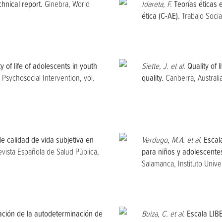
hnical report.
Ginebra, World
Idareta, F.
Teorías éticas 
ética (C-AE).
Trabajo Socia
y of life of adolescents in youth
Siette, J. et al.
Quality of 
Psychosocial Intervention, vol.
quality.
Canberra, Australi
e calidad de vida subjetiva en
Verdugo, M.A. et al.
Escal
vista Española de Salud Pública,
para niños y adolescentes
Salamanca, Instituto Unive
ción de la autodeterminación de
Buiza, C. et al.
Escala LIBE