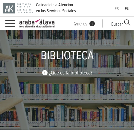
Calidad de la Atención
ES
EU
en los Servicios Sociales
Qué es
Buscar
Ir directamente al contenido
BIBLIOTECA
¿Qué es la biblioteca?