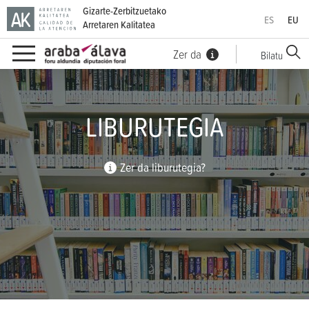
Gizarte-Zerbitzuetako
ES
EU
Arretaren Kalitatea
Zer da
Bilatu
Edukinera zuzenean joan
LIBURUTEGIA
Zer da liburutegia?