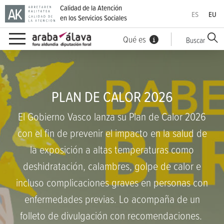
Calidad de la Atención
ES
EU
en los Servicios Sociales
Qué es
Buscar
Calidad de la Atención en los Servicios Sociales
Ir directamente al contenido
PLAN DE CALOR 2026
El Gobierno Vasco lanza su Plan de Calor 2026
con el fin de prevenir el impacto en la salud de
la exposición a altas temperaturas como
deshidratación, calambres, golpe de calor e
incluso complicaciones graves en personas con
enfermedades previas. Lo acompaña de un
folleto de divulgación con recomendaciones.